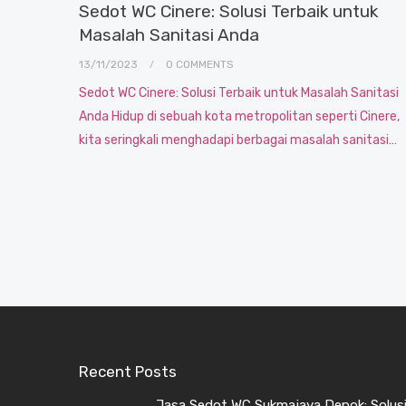
Sedot WC Cinere: Solusi Terbaik untuk
Masalah Sanitasi Anda
13/11/2023
0 COMMENTS
Sedot WC Cinere: Solusi Terbaik untuk Masalah Sanitasi
Anda Hidup di sebuah kota metropolitan seperti Cinere,
kita seringkali menghadapi berbagai masalah sanitasi…
Recent Posts
Jasa Sedot WC Sukmajaya Depok: Solusi