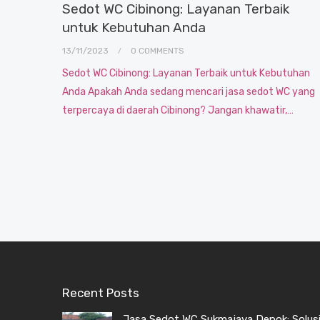
Sedot WC Cibinong: Layanan Terbaik
untuk Kebutuhan Anda
13/11/2023
0 COMMENTS
Sedot WC Cibinong: Layanan Terbaik untuk Kebutuhan
Anda Apakah Anda sedang mencari jasa sedot WC yang
terpercaya di daerah Cibinong? Jangan khawatir,…
Recent Posts
Jasa Sedot WC Sukmajaya Depok: Solusi