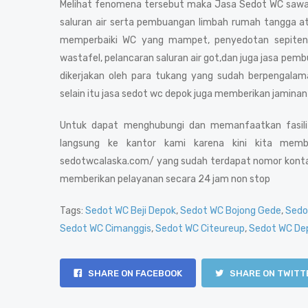
Melihat fenomena tersebut maka Jasa Sedot WC sawa
saluran air serta pembuangan limbah rumah tangga ata
memperbaiki WC yang mampet, penyedotan sepiteng
wastafel, pelancaran saluran air got,dan juga jasa p
dikerjakan oleh para tukang yang sudah berpengala
selain itu jasa sedot wc depok juga memberikan jaminan 
Untuk dapat menghubungi dan memanfaatkan fasilita
langsung ke kantor kami karena kini kita memb
sedotwcalaska.com/ yang sudah terdapat nomor konta
memberikan pelayanan secara 24 jam non stop
Tags:
Sedot WC Beji Depok
,
Sedot WC Bojong Gede
,
Sedo
Sedot WC Cimanggis
,
Sedot WC Citeureup
,
Sedot WC De
SHARE ON FACEBOOK
SHARE ON TWITT