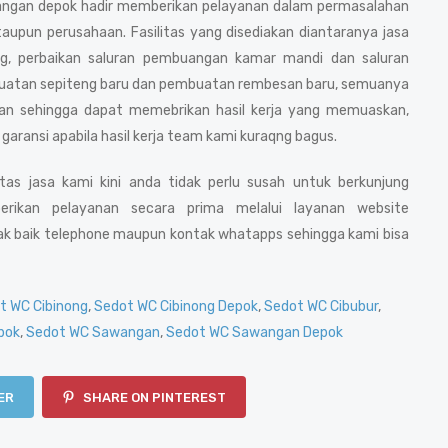
ngan depok hadir memberikan pelayanan dalam permasalahan
upun perusahaan. Fasilitas yang disediakan diantaranya jasa
, perbaikan saluran pembuangan kamar mandi dan saluran
embuatan sepiteng baru dan pembuatan rembesan baru, semuanya
man sehingga dapat memebrikan hasil kerja yang memuaskan,
garansi apabila hasil kerja team kami kuraqng bagus.
s jasa kami kini anda tidak perlu susah untuk berkunjung
erikan pelayanan secara prima melalui layanan website
k baik telephone maupun kontak whatapps sehingga kami bisa
t WC Cibinong
,
Sedot WC Cibinong Depok
,
Sedot WC Cibubur
,
pok
,
Sedot WC Sawangan
,
Sedot WC Sawangan Depok
ER
SHARE ON PINTEREST